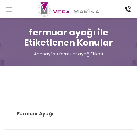
0 216
387554
fermuar ayağı ile
Etiketlenen Konular
Anasayfa
»
fermuar ayağıEtiketi
Fermuar Ayağı
Arama: